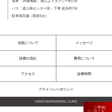
電⾞「JR倉敷駅」南⼝よりタクシー約7分
バス「成⼈病センター前」下⾞ 徒歩約7分
駐車場完備（院前5台）
当院について
メッセージ
診療の流れ
費用について
アクセス
診療時間
プライバシーポリシー
©2020.OGATA DENTAL CLINIC
ご予約
はこち